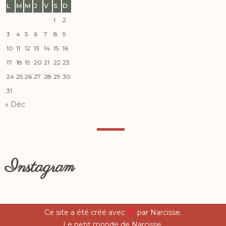
L
M
M
J
V
S
D
1
2
3
4
5
6
7
8
9
10
11
12
13
14
15
16
17
18
19
20
21
22
23
24
25
26
27
28
29
30
31
« Déc
Instagram
Ce site a été créé avec
par Narcisse.
Le petit monde de Narcisse.