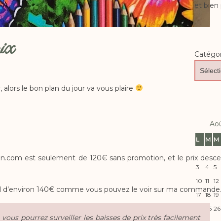
et bien 
rix
Catégor
alors le bon plan du jour va vous plaire
Ao
L
M
M
zon.com est seulement de 120€ sans promotion, et le prix desc
3
4
5
10
11
12
total d’environ 140€ comme vous pouvez le voir sur ma commande
17
18
19
24
25
26
 vous pourrez surveiller les baisses de prix très facilement