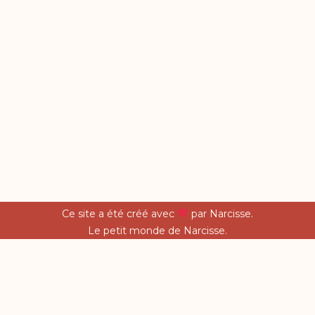
Ce site a été créé avec
par Narcisse.
Le petit monde de Narcisse.