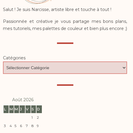
Salut ! Je suis Narcisse, artiste libre et touche à tout !
Passionnée et créative je vous partage mes bons plans,
mes tutoriels, mes palettes de couleur et bien plus encore ;)
Catégories
Août 2026
L
M
M
J
V
S
D
1
2
3
4
5
6
7
8
9