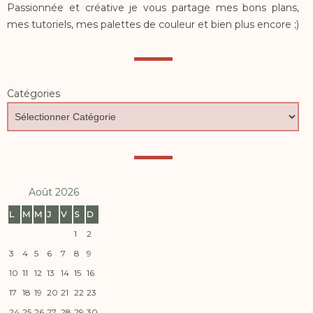
Passionnée et créative je vous partage mes bons plans,
mes tutoriels, mes palettes de couleur et bien plus encore ;)
Catégories
Août 2026
L
M
M
J
V
S
D
1
2
3
4
5
6
7
8
9
10
11
12
13
14
15
16
17
18
19
20
21
22
23
24
25
26
27
28
29
30