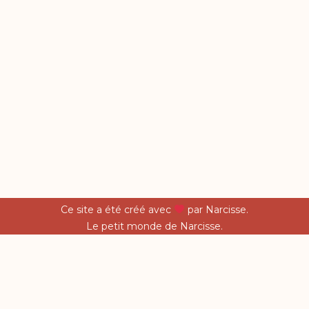
Ce site a été créé avec
par Narcisse.
Le petit monde de Narcisse.