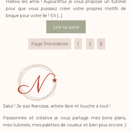
Hellow les amis ! Aujourd’hui je vous propose un tutoriel
pour que vous puissiez créer votre propres motifs de
brique pour votre île ! S’il […]
Lire la suite
Pagination
Page Précédente
1
2
3
des
publications
Salut ! Je suis Narcisse, artiste libre et touche à tout !
Passionnée et créative je vous partage mes bons plans,
mes tutoriels, mes palettes de couleur et bien plus encore ;)